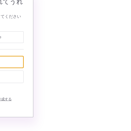
れてうれ
してください
e
作成する