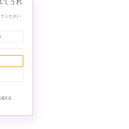
れてうれ
してください
e
作成する