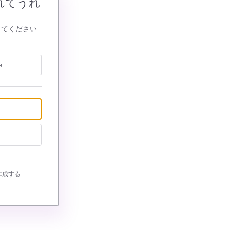
れてうれ
してください
e
作成する