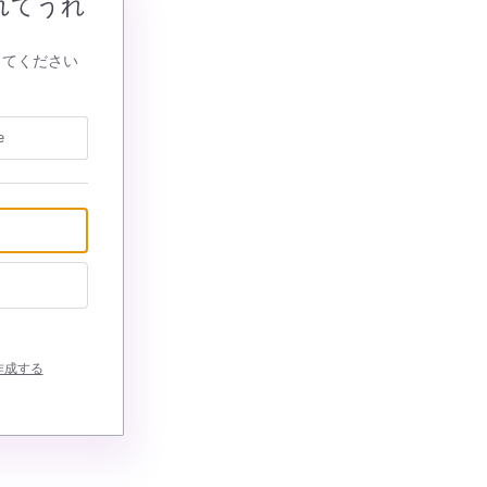
れてうれ
してください
e
作成する