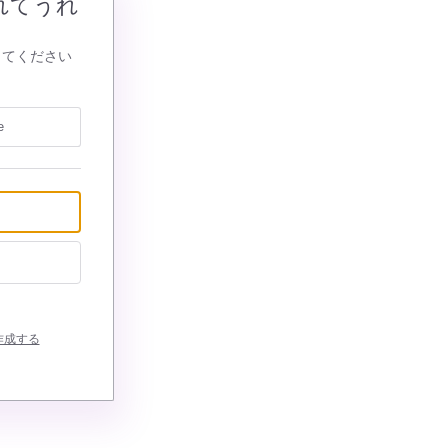
れてうれ
してください
e
作成する