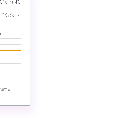
れてうれ
してください
e
作成する