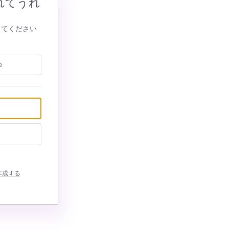
れてうれ
してください
e
作成する