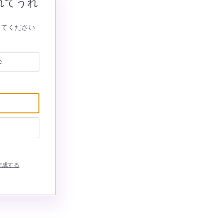
れてうれ
してください
e
作成する