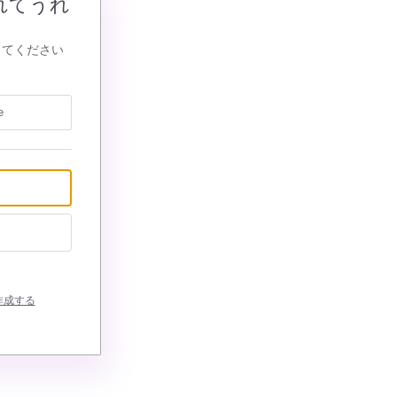
れてうれ
してください
e
作成する