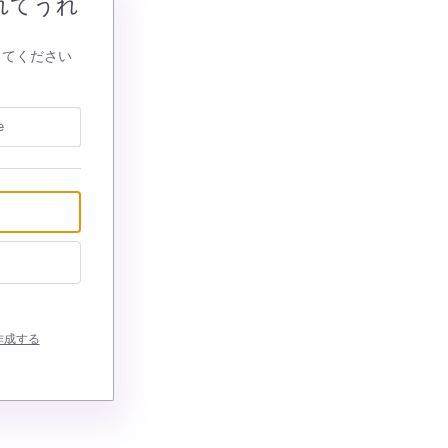
れてうれ
してください
e
作成する