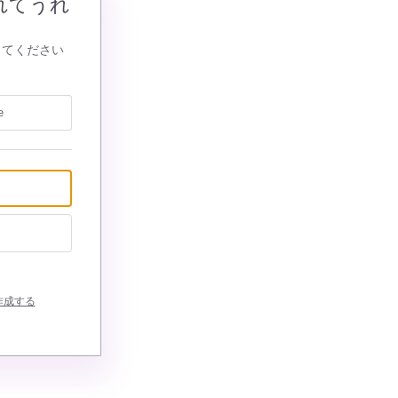
れてうれ
してください
e
作成する